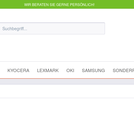
WIR BERATEN SIE GERNE PERSÖNLICH!
KYOCERA
LEXMARK
OKI
SAMSUNG
SONDERP
e 1320B003AA Canon IPF500 Can
nbehälter