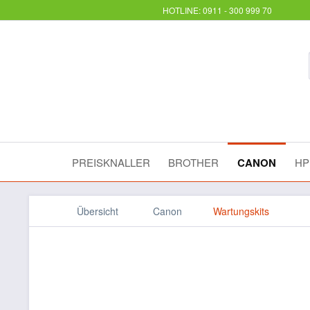
HOTLINE: 0911 - 300 999 70
PREISKNALLER
BROTHER
CANON
HP
Übersicht
Canon
Wartungskits
Canon MC-05 Maintenanc
IPF5000 IPF5100 Resttinte