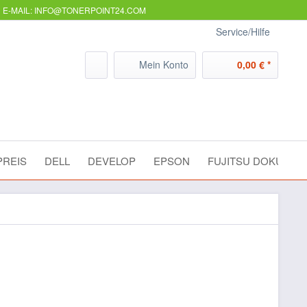
E-MAIL: INFO@TONERPOINT24.COM
Service/Hilfe
Mein Konto
0,00 € *
REIS
DELL
DEVELOP
EPSON
FUJITSU DOKUME
on