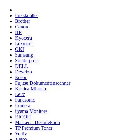
Preisknaller
Brother
Canon
HP
Kyocera
Lexmark
OKI
Samsung
Sonderpreis
DELL
Develop
Epson
Fujitsu Dokumentenscanner
Konica Minolta
Leitz
Panasonic
Primera
iiyama Monitore
RICOH
Masken - Desinfektion
TP Premium Toner
Vertiv
Xerox