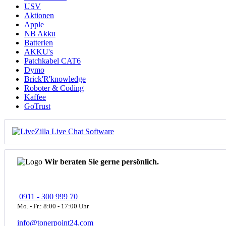
USV
Aktionen
Apple
NB Akku
Batterien
AKKU's
Patchkabel CAT6
Dymo
Brick'R'knowledge
Roboter & Coding
Kaffee
GoTrust
Wir beraten Sie gerne persönlich.
0911 - 300 999 70
Mo. - Fr.: 8:00 - 17:00 Uhr
info@tonerpoint24.com