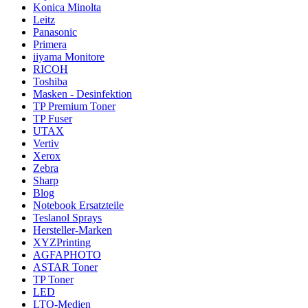
Konica Minolta
Leitz
Panasonic
Primera
iiyama Monitore
RICOH
Toshiba
Masken - Desinfektion
TP Premium Toner
TP Fuser
UTAX
Vertiv
Xerox
Zebra
Sharp
Blog
Notebook Ersatzteile
Teslanol Sprays
Hersteller-Marken
XYZPrinting
AGFAPHOTO
ASTAR Toner
TP Toner
LED
LTO-Medien