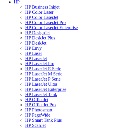
HP
HP Business Inkjet
HP Color Laser
HP Color LaserJet
HP Color LaserJet Pro
HP Color LaserJet Enterprise
HP DesignJet
HP DeskJet Plus
HP DeskJet
HP Envy
HP Laser
HP LaserJet
HP LaserJet Pro
HP LaserJet E Serie
HP LaserJet M Serie
HP LaserJet P Serie
HP LaserJet Ultra
HP LaserJet Enterprise
HP LaserJet Tank
HP OfficeJet
HP OfficeJet Pro
HP Photosmart
HP PageWide
HP Smart Tank Plus
HP ScanJet