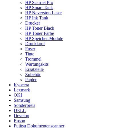
HP ScanJet Pro
HP Smart Tank
HP Neverstop Laser
HP Ink Tank
Drucker
HP Toner Black
HP Toner Farbe
HP Speicher-Module
Druckkopf
Fuser
Tinte
Trommel
Wartungskits
Ersatzteile
Zubehör
Papier
Kyocera
Lexmark
OKI
Samsung
Sonderpreis
DELL
Develop
Epson
Fujitsu Dokumentenscanner