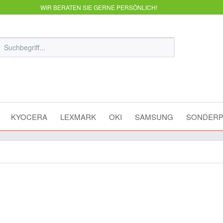
WIR BERATEN SIE GERNE PERSÖNLICH!
KYOCERA
LEXMARK
OKI
SAMSUNG
SONDERP
ow 4441610016 8000 Seiten 5% D