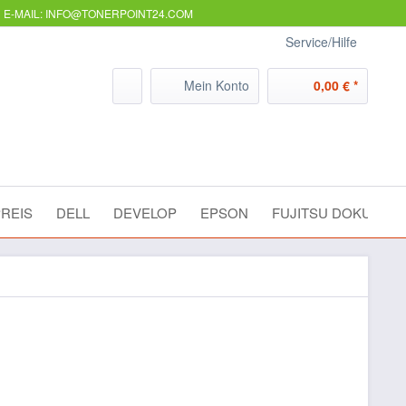
E-MAIL: INFO@TONERPOINT24.COM
Service/Hilfe
Mein Konto
0,00 € *
REIS
DELL
DEVELOP
EPSON
FUJITSU DOKUME
eckung