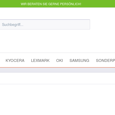
WIR BERATEN SIE GERNE PERSÖNLICH!
KYOCERA
LEXMARK
OKI
SAMSUNG
SONDERP
orkCentre WC4150