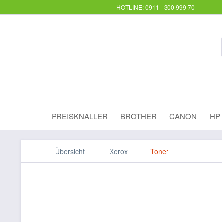
HOTLINE: 0911 - 300 999 70
PREISKNALLER
BROTHER
CANON
HP
Übersicht
Xerox
Toner
XEROX Drum Cartridge W