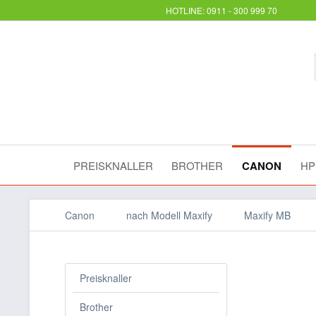
HOTLINE: 0911 - 300 999 70
PREISKNALLER
BROTHER
CANON
HP
Canon
nach Modell Maxify
Maxify MB
Preisknaller
Brother
Cano