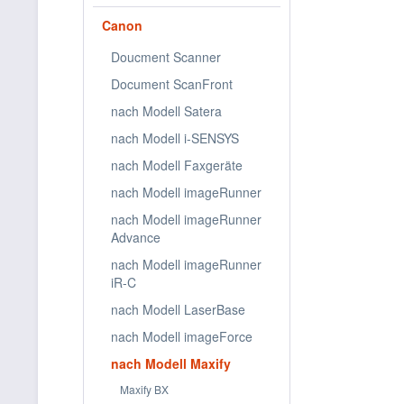
Canon
Canon Ma
Doucment Scanner
Document ScanFront
nach Modell Satera
Topseller
nach Modell i-SENSYS
nach Modell Faxgeräte
nach Modell imageRunner
nach Modell imageRunner
Advance
nach Modell imageRunner
iR-C
Canon Tin
1500 C
nach Modell LaserBase
nach Modell imageForce
nach Modell Maxify
Maxify BX