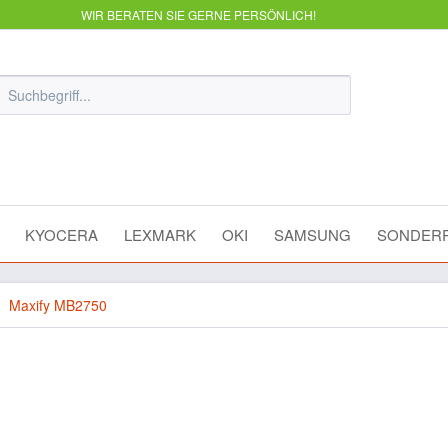
WIR BERATEN SIE GERNE PERSÖNLICH!
KYOCERA
LEXMARK
OKI
SAMSUNG
SONDERP
Maxify MB2750
n Maxify MB2750 Tinte