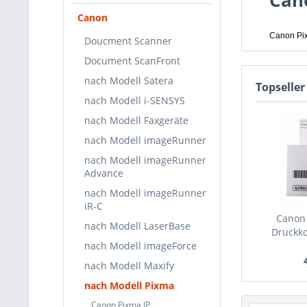
Can
Canon
Canon Pi
Doucment Scanner
Document ScanFront
nach Modell Satera
Topseller
nach Modell i-SENSYS
nach Modell Faxgeräte
nach Modell imageRunner
nach Modell imageRunner
Advance
nach Modell imageRunner
iR-C
Canon
nach Modell LaserBase
Druckko
nach Modell imageForce
nach Modell Maxify
nach Modell Pixma
Canon Pixma IP