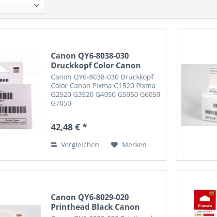
Canon QY6-8038-030
Druckkopf Color Canon
Pixma...
Canon QY6-8038-030 Druckkopf
Color Canon Pixma G1520 Pixma
G2520 G3520 G4050 G5050 G6050
G7050
42,48 € *
Vergleichen
Merken
Canon QY6-8029-020
Printhead Black Canon
G1520...