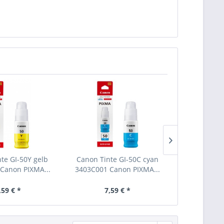
te GI-50Y gelb
Canon Tinte GI-50C cyan
Canon Tinte 
Canon PIXMA...
3403C001 Canon PIXMA...
3404C001 C
,59 € *
7,59 € *
7,