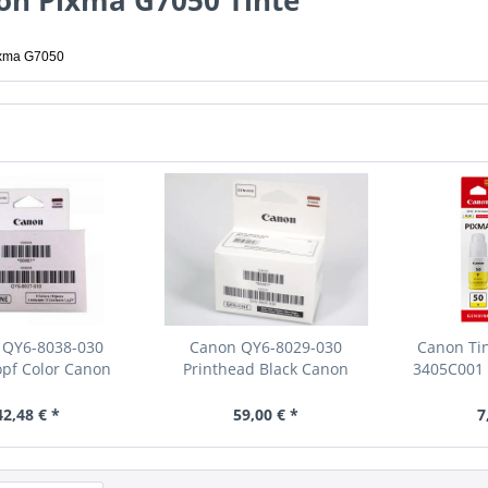
on Pixma G7050 Tinte
xma G7050
 QY6-8038-030
Canon QY6-8029-030
Canon Tin
pf Color Canon
Printhead Black Canon
3405C001 
Pixma...
G1520...
42,48 € *
59,00 € *
7