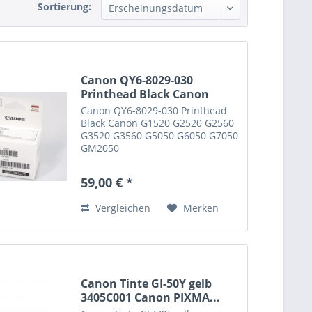
Sortierung:
Canon QY6-8029-030
Printhead Black Canon
G1520...
Canon QY6-8029-030 Printhead
Black Canon G1520 G2520 G2560
G3520 G3560 G5050 G6050 G7050
GM2050
59,00 € *
Vergleichen
Merken
Canon Tinte GI-50Y gelb
3405C001 Canon PIXMA...