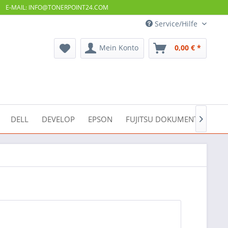
E-MAIL: INFO@TONERPOINT24.COM
Service/Hilfe
Mein Konto
0,00 € *
DELL
DEVELOP
EPSON
FUJITSU DOKUMENTENSCAN
