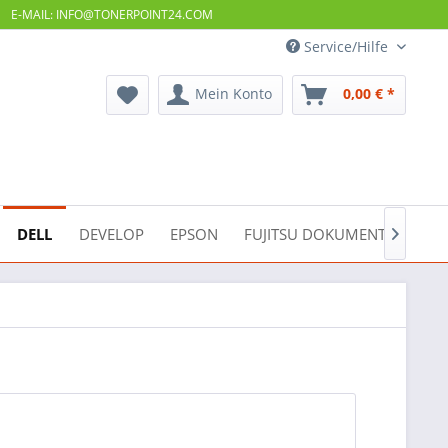
E-MAIL: INFO@TONERPOINT24.COM
Service/Hilfe
Mein Konto
0,00 € *
DELL
DEVELOP
EPSON
FUJITSU DOKUMENTENSCAN
