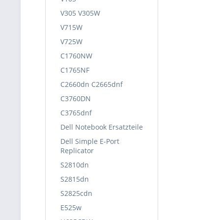
V305 V305W
V715W
V725W
C1760NW
C1765NF
C2660dn C2665dnf
C3760DN
C3765dnf
Dell Notebook Ersatzteile
Dell Simple E-Port
Replicator
S2810dn
S2815dn
S2825cdn
E525w