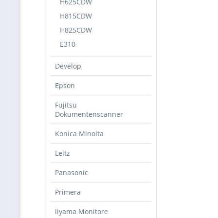
H625CDW
H815CDW
H825CDW
E310
Develop
Epson
Fujitsu
Dokumentenscanner
Konica Minolta
Leitz
Panasonic
Primera
iiyama Monitore