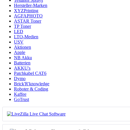
Teslanol Sprays
Hersteller-Marken
XYZPrinting
AGFAPHOTO
ASTAR Toner
TP Toner
LED
LTO-Medien
USV
Aktionen
Apple
NB Akku
Batterien
AKKU's
Patchkabel CAT6
Dymo
Brick'R'knowledge
Roboter & Coding
Kaffee
GoTrust