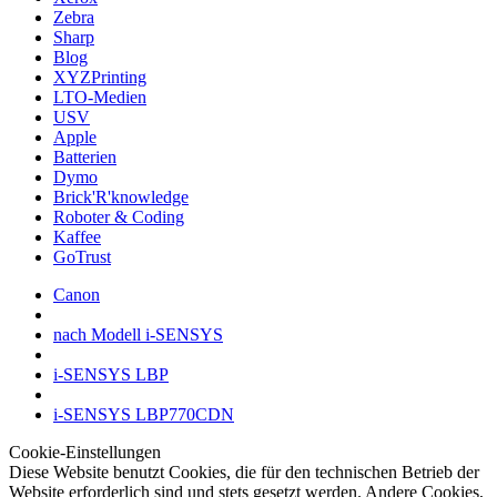
Zebra
Sharp
Blog
XYZPrinting
LTO-Medien
USV
Apple
Batterien
Dymo
Brick'R'knowledge
Roboter & Coding
Kaffee
GoTrust
Canon
nach Modell i-SENSYS
i-SENSYS LBP
i-SENSYS LBP770CDN
Cookie-Einstellungen
Diese Website benutzt Cookies, die für den technischen Betrieb der
Website erforderlich sind und stets gesetzt werden. Andere Cookies,