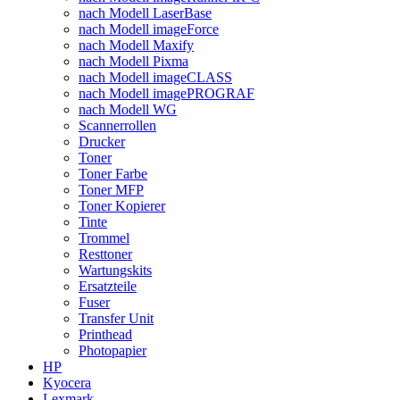
nach Modell LaserBase
nach Modell imageForce
nach Modell Maxify
nach Modell Pixma
nach Modell imageCLASS
nach Modell imagePROGRAF
nach Modell WG
Scannerrollen
Drucker
Toner
Toner Farbe
Toner MFP
Toner Kopierer
Tinte
Trommel
Resttoner
Wartungskits
Ersatzteile
Fuser
Transfer Unit
Printhead
Photopapier
HP
Kyocera
Lexmark