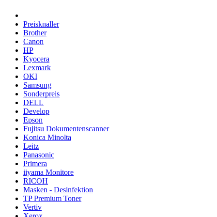
Preisknaller
Brother
Canon
HP
Kyocera
Lexmark
OKI
Samsung
Sonderpreis
DELL
Develop
Epson
Fujitsu Dokumentenscanner
Konica Minolta
Leitz
Panasonic
Primera
iiyama Monitore
RICOH
Masken - Desinfektion
TP Premium Toner
Vertiv
Xerox