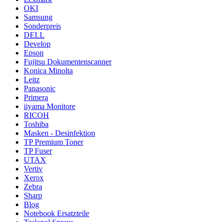
OKI
Samsung
Sonderpreis
DELL
Develop
Epson
Fujitsu Dokumentenscanner
Konica Minolta
Leitz
Panasonic
Primera
iiyama Monitore
RICOH
Toshiba
Masken - Desinfektion
TP Premium Toner
TP Fuser
UTAX
Vertiv
Xerox
Zebra
Sharp
Blog
Notebook Ersatzteile